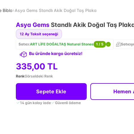
e Biblo
Asya Gems Standlı Akik Doğal Taş Plaka
Asya Gems
Standlı Akik Doğal Taş Plak
12
Ay Taksit seçeneği
Satıcı:
ART LİFE DOĞALTAŞ Natural Stones
1
/ 5
Satıcıy
Bu üründe kargo ücretsiz!
335,00 TL
Renk
Görseldeki Renk
Sepete Ekle
Hemen 
14 gün kolay iade
Güvenli ödeme