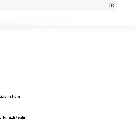
TR
iade imkanı
arla hızlı teslim