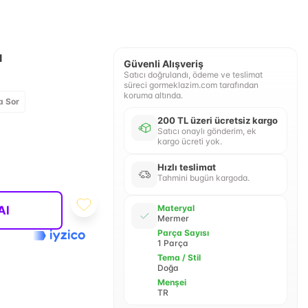
a
Güvenli Alışveriş
Satıcı doğrulandı, ödeme ve teslimat
süreci gormeklazim.com tarafından
koruma altında.
a Sor
200 TL üzeri ücretsiz kargo
Satıcı onaylı gönderim, ek
kargo ücreti yok.
Hızlı teslimat
Tahmini bugün kargoda.
Materyal
Al
Mermer
Parça Sayısı
1 Parça
Tema / Stil
Doğa
Menşei
TR