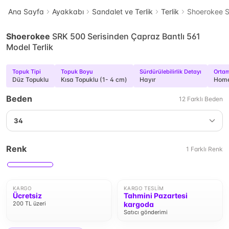
Ana Sayfa
Ayakkabı
Sandalet ve Terlik
Terlik
Shoerokee S
Shoerokee
SRK 500 Serisinden Çapraz Bantlı 561
Model Terlik
Topuk Tipi
Topuk Boyu
Sürdürülebilirlik Detayı
Orta
Düz Topuklu
Kısa Topuklu (1- 4 cm)
Hayır
Hom
Beden
12
Farklı
Beden
34
Renk
1
Farklı
Renk
KARGO
KARGO TESLIM
Ücretsiz
Tahmini Pazartesi
200 TL üzeri
kargoda
Satıcı gönderimi