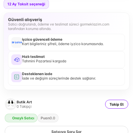
12
Ay Taksit seçeneği
Güvenli alışveriş
Satıcı doğrulandı, ödeme ve teslimat süreci gormeklazim.com
tarafından koruma altında.
iyzico güvenceli ödeme
Kart bilgileriniz şifreli, ödeme iyzico korumasında.
Hızlı teslimat
Tahmini Pazartesi kargoda
Desteklenen iade
İade ve değişim süreçlerinde destek sağlanır.
Butik Art
Takip Et
0
Takipçi
Onaylı Satıcı
Puan
0.0
Satıcıya Soru Sor