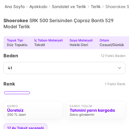
Ana Sayfa
Ayakkabı
Sandalet ve Terlik
Terlik
Shoerokee S
Shoerokee
SRK 500 Serisinden Çapraz Bantlı 529
Model Terlik
Topuk Tipi
İç Taban Materyali
Saya Materyali
Ortam
Düz Topuklu
Tekstil
Hakiki Deri
Casual/Günlük
Beden
12
Farklı
Beden
41
Renk
1
Farklı
Renk
KARGO
KARGO TESLIM
Ücretsiz
Tahmini yarın kargoda
200 TL üzeri
Satıcı gönderimi
12
Ay Taksit seçeneği