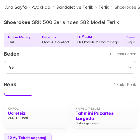
Ana Sayfa
Ayakkabı
Sandalet ve Terlik
Terlik
Shoerokee S
Shoerokee
SRK 500 Serisinden 582 Model Terlik
Taban Materyali
Persona
Ek Özellik
Desen
EVA
Cool & Comfort
Ek Özellik Mevcut Değil
Figür
Beden
12
Farklı
Beden
45
Renk
1
Farklı
Renk
KARGO
KARGO TESLIM
Ücretsiz
Tahmini Pazartesi
200 TL üzeri
kargoda
Satıcı gönderimi
12
Ay Taksit seçeneği