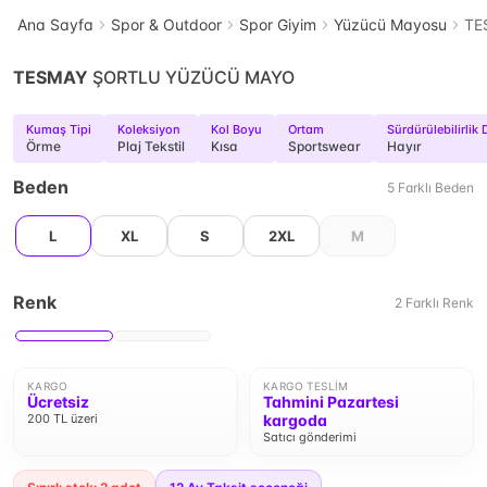
Ana Sayfa
Spor & Outdoor
Spor Giyim
Yüzücü Mayosu
TE
TESMAY
ŞORTLU YÜZÜCÜ MAYO
Kumaş Tipi
Koleksiyon
Kol Boyu
Ortam
Sürdürülebilirlik 
Örme
Plaj Tekstil
Kısa
Sportswear
Hayır
Beden
5
Farklı
Beden
L
XL
S
2XL
M
Renk
2
Farklı
Renk
KARGO
KARGO TESLIM
Ücretsiz
Tahmini Pazartesi
200 TL üzeri
kargoda
Satıcı gönderimi