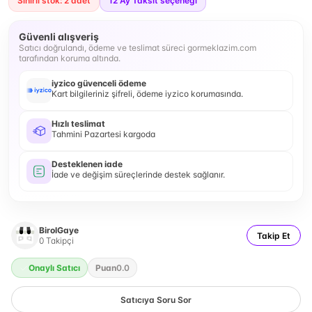
Sınırlı stok: 2 adet
12
Ay Taksit seçeneği
Güvenli alışveriş
Satıcı doğrulandı, ödeme ve teslimat süreci gormeklazim.com
tarafından koruma altında.
iyzico güvenceli ödeme
Kart bilgileriniz şifreli, ödeme iyzico korumasında.
Hızlı teslimat
Tahmini Pazartesi kargoda
Desteklenen iade
İade ve değişim süreçlerinde destek sağlanır.
BirolGaye
Takip Et
0
Takipçi
Onaylı Satıcı
Puan
0.0
Satıcıya Soru Sor