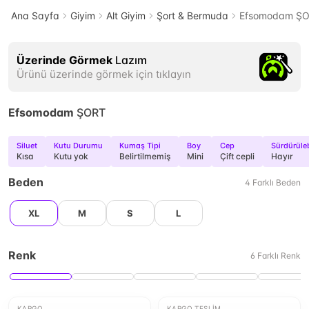
Ana Sayfa
Giyim
Alt Giyim
Şort & Bermuda
Efsomodam Ş
Üzerinde Görmek
Lazım
Ürünü üzerinde görmek için tıklayın
Efsomodam
ŞORT
Siluet
Kutu Durumu
Kumaş Tipi
Boy
Cep
Sürdürüleb
Kısa
Kutu yok
Belirtilmemiş
Mini
Çift cepli
Hayır
Beden
4
Farklı
Beden
XL
M
S
L
Renk
6
Farklı
Renk
KARGO
KARGO TESLIM