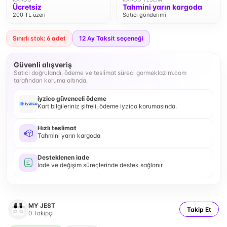
Ücretsiz
Tahmini yarın kargoda
200 TL üzeri
Satıcı gönderimi
Sınırlı stok: 6 adet
12
Ay Taksit seçeneği
Güvenli alışveriş
Satıcı doğrulandı, ödeme ve teslimat süreci gormeklazim.com
tarafından koruma altında.
iyzico güvenceli ödeme
Kart bilgileriniz şifreli, ödeme iyzico korumasında.
Hızlı teslimat
Tahmini yarın kargoda
Desteklenen iade
İade ve değişim süreçlerinde destek sağlanır.
MY JEST
Takip Et
0
Takipçi