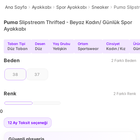
Ana Sayfa
Ayakkabı
Spor Ayakkabı
Sneaker
Puma Slipstr
Puma
Slipstream Thrifted - Beyaz Kadın/ Günlük Spor
Ayakkabı
Taban Tipi
Desen
Yaş Grubu
Ortam
Cinsiyet
Ürü
Düz Taban
Düz
Yetişkin
Sportswear
Kadın / Kız
Gün
Beden
2
Farklı
Beden
38
37
Renk
2
Farklı
Renk
0
12
Ay Taksit seçeneği
Güvenli alışveriş