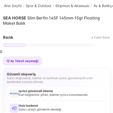
Ana Sayfa
Spor & Outdoor
Ekipman & Aksesuar
Av & Balıkçı
SEA HORSE
Slim Berfin 145F 145mm 15gr Floating
Maket Balık
Renk
4
Farklı
Renk
0
12
Ay Taksit seçeneği
Güvenli alışveriş
Satıcı doğrulandı, ödeme ve teslimat süreci gormeklazim.com
tarafından koruma altında.
iyzico güvenceli ödeme
Kart bilgileriniz şifreli, ödeme iyzico korumasında.
Hızlı teslimat
Satıcı onaylı gönderim desteği