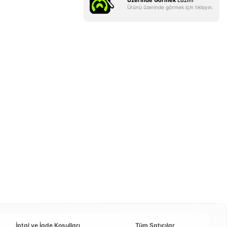
Üzerinde Görmek
Lazım
Ürünü üzerinde görmek için tıklayın.
İptal ve İade Koşulları
Tüm Satıcılar