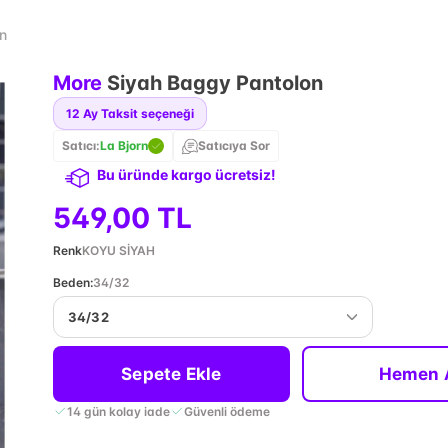
n
More
Siyah Baggy Pantolon
12
Ay Taksit seçeneği
Satıcı:
La Bjorn
Satıcıya Sor
Bu üründe kargo ücretsiz!
549,00 TL
Renk
KOYU SİYAH
Beden
:
34/32
34/32
Sepete Ekle
Hemen 
14 gün kolay iade
Güvenli ödeme