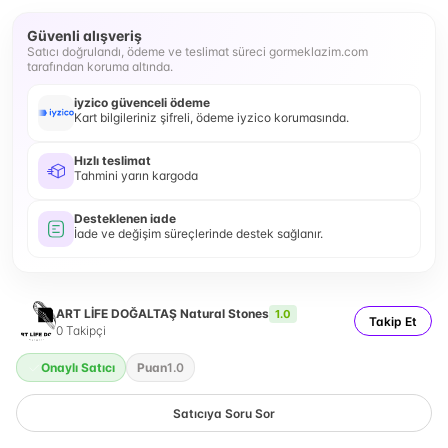
Güvenli alışveriş
Satıcı doğrulandı, ödeme ve teslimat süreci gormeklazim.com
tarafından koruma altında.
iyzico güvenceli ödeme
Kart bilgileriniz şifreli, ödeme iyzico korumasında.
Hızlı teslimat
Tahmini yarın kargoda
Desteklenen iade
İade ve değişim süreçlerinde destek sağlanır.
ART LİFE DOĞALTAŞ Natural Stones
1.0
Takip Et
0
Takipçi
Onaylı Satıcı
Puan
1.0
Satıcıya Soru Sor