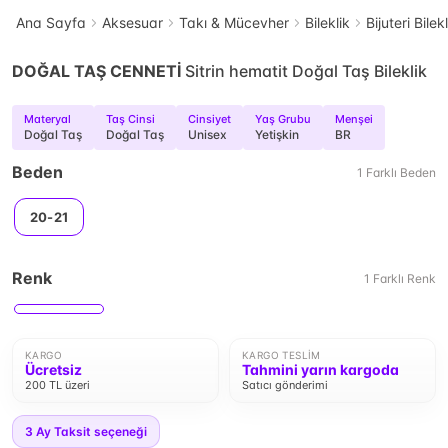
Ana Sayfa
Aksesuar
Takı & Mücevher
Bileklik
Bijuteri Bilek
DOĞAL TAŞ CENNETİ
Sitrin hematit Doğal Taş Bileklik
Materyal
Taş Cinsi
Cinsiyet
Yaş Grubu
Menşei
Doğal Taş
Doğal Taş
Unisex
Yetişkin
BR
Beden
1
Farklı
Beden
20-21
Renk
1
Farklı
Renk
KARGO
KARGO TESLIM
Ücretsiz
Tahmini yarın kargoda
200 TL üzeri
Satıcı gönderimi
3
Ay Taksit seçeneği