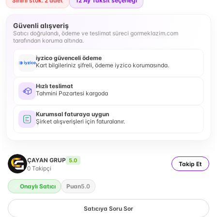
Sınırlı stok: 2 adet
12
Ay Taksit seçeneği
Güvenli alışveriş
Satıcı doğrulandı, ödeme ve teslimat süreci gormeklazim.com
tarafından koruma altında.
iyzico güvenceli ödeme
Kart bilgileriniz şifreli, ödeme iyzico korumasında.
Hızlı teslimat
Tahmini Pazartesi kargoda
Kurumsal faturaya uygun
Şirket alışverişleri için faturalanır.
ÇAYAN GRUP
5.0
Takip Et
0
Takipçi
Onaylı Satıcı
Puan
5.0
Satıcıya Soru Sor