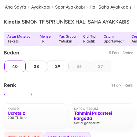
Ana Sayfa
Ayakkabı
Spor Ayakkabı
Halı Saha Ayakkabısı
Kinetix
SIMON TF 5PR UNİSEX HALI SAHA AYAKKABISI
Astar Materyali
Menşei
Yaş Grubu
Çivi Tipi
Ortam
Çeş
Tekstil
TR
Yetişkin
Plastik
Sportswear
Am
Beden
5
Farklı
Beden
40
38
39
36
37
Renk
1
Farklı
Renk
KARGO
KARGO TESLIM
Ücretsiz
Tahmini Pazartesi
200 TL üzeri
kargoda
Satıcı gönderimi