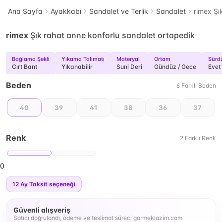
Ana Sayfa
Ayakkabı
Sandalet ve Terlik
Sandalet
rimex Şı
rimex
Şık rahat anne konforlu sandalet ortopedik
Bağlama Şekli
Yıkama Talimatı
Materyal
Ortam
Sürdü
Cırt Bant
Yıkanabilir
Suni Deri
Gündüz / Gece
Evet
Beden
6
Farklı
Beden
40
39
41
38
36
37
Renk
2
Farklı
Renk
0
12
Ay Taksit seçeneği
Güvenli alışveriş
Satıcı doğrulandı, ödeme ve teslimat süreci gormeklazim.com