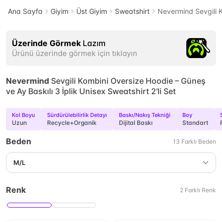
Ana Sayfa
Giyim
Üst Giyim
Sweatshirt
Nevermind Sevgili K
Üzerinde Görmek
Lazım
Ürünü üzerinde görmek için tıklayın
Nevermind
Sevgili Kombini Oversize Hoodie – Güneş
ve Ay Baskılı 3 İplik Unisex Sweatshirt 2'li Set
Kol Boyu
Sürdürülebilirlik Detayı
Baskı/Nakış Tekniği
Boy
Uzun
Recycle+Organik
Dijital Baskı
Standart
Beden
13
Farklı
Beden
M/L
Renk
2
Farklı
Renk