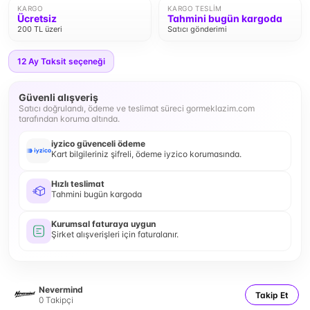
KARGO
KARGO TESLIM
Ücretsiz
Tahmini bugün kargoda
200 TL üzeri
Satıcı gönderimi
12
Ay Taksit seçeneği
Güvenli alışveriş
Satıcı doğrulandı, ödeme ve teslimat süreci gormeklazim.com
tarafından koruma altında.
iyzico güvenceli ödeme
Kart bilgileriniz şifreli, ödeme iyzico korumasında.
Hızlı teslimat
Tahmini bugün kargoda
Kurumsal faturaya uygun
Şirket alışverişleri için faturalanır.
Nevermind
Takip Et
0
Takipçi