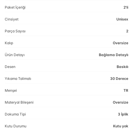
Paket İçeriği
2'li
Cinsiyet
Unisex
Parça Sayısı
2
Kalıp
Oversize
Ürün Detayı
Bağlama Detaylı
Desen
Baskılı
Yıkama Talimatı
30 Derece
Menşei
TR
Materyal Bileşeni
Oversize
Dokuma Tipi
3 İplik
Kutu Durumu
Kutu yok