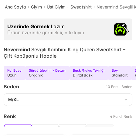
Ana Sayfa
Giyim
Üst Giyim
Sweatshirt
Nevermind Sevgili 
Üzerinde Görmek
Lazım
Ürünü üzerinde görmek için tıklayın
Nevermind
Sevgili Kombini King Queen Sweatshirt –
Çift Kapüşonlu Hoodie
Kol Boyu
Sürdürülebilirlik Detayı
Baskı/Nakış Tekniği
Boy
Uzun
Organik
Dijital Baskı
Standart
Beden
10
Farklı
Beden
M/XL
Renk
4
Farklı
Renk