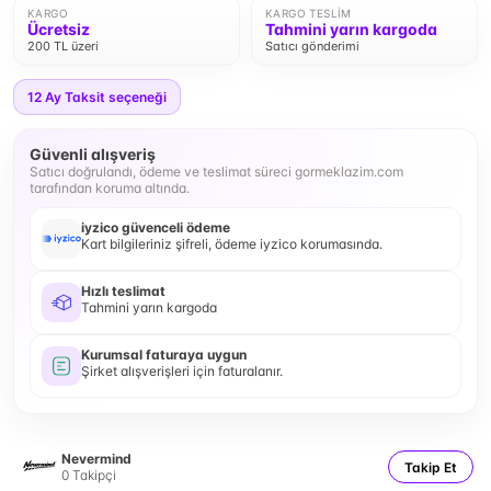
KARGO
KARGO TESLIM
Ücretsiz
Tahmini yarın kargoda
200 TL üzeri
Satıcı gönderimi
12
Ay Taksit seçeneği
Güvenli alışveriş
Satıcı doğrulandı, ödeme ve teslimat süreci gormeklazim.com
tarafından koruma altında.
iyzico güvenceli ödeme
Kart bilgileriniz şifreli, ödeme iyzico korumasında.
Hızlı teslimat
Tahmini yarın kargoda
Kurumsal faturaya uygun
Şirket alışverişleri için faturalanır.
Nevermind
Takip Et
0
Takipçi