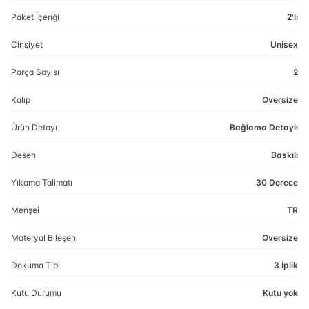
Paket İçeriği
2'li
Cinsiyet
Unisex
Parça Sayısı
2
Kalıp
Oversize
Ürün Detayı
Bağlama Detaylı
Desen
Baskılı
Yıkama Talimatı
30 Derece
Menşei
TR
Materyal Bileşeni
Oversize
Dokuma Tipi
3 İplik
Kutu Durumu
Kutu yok