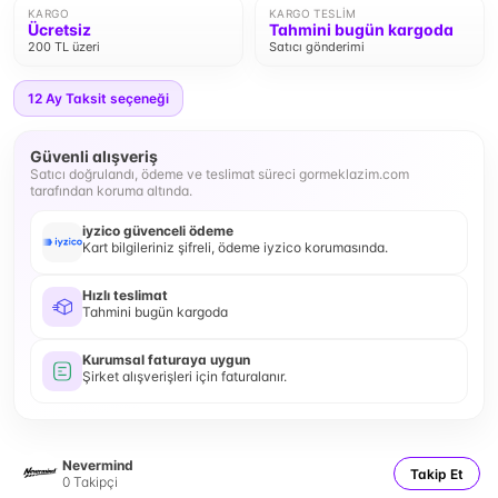
KARGO
KARGO TESLIM
Ücretsiz
Tahmini bugün kargoda
200 TL üzeri
Satıcı gönderimi
12
Ay Taksit seçeneği
Güvenli alışveriş
Satıcı doğrulandı, ödeme ve teslimat süreci gormeklazim.com
tarafından koruma altında.
iyzico güvenceli ödeme
Kart bilgileriniz şifreli, ödeme iyzico korumasında.
Hızlı teslimat
Tahmini bugün kargoda
Kurumsal faturaya uygun
Şirket alışverişleri için faturalanır.
Nevermind
Takip Et
0
Takipçi