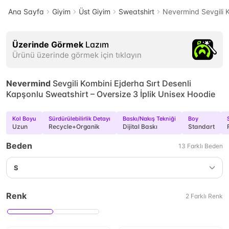
Ana Sayfa
Giyim
Üst Giyim
Sweatshirt
Nevermind Sevgili K
Üzerinde Görmek
Lazım
Ürünü üzerinde görmek için tıklayın
Nevermind
Sevgili Kombini Ejderha Sırt Desenli
Kapşonlu Sweatshirt – Oversize 3 İplik Unisex Hoodie
Kol Boyu
Sürdürülebilirlik Detayı
Baskı/Nakış Tekniği
Boy
Uzun
Recycle+Organik
Dijital Baskı
Standart
Beden
13
Farklı
Beden
S
Renk
2
Farklı
Renk