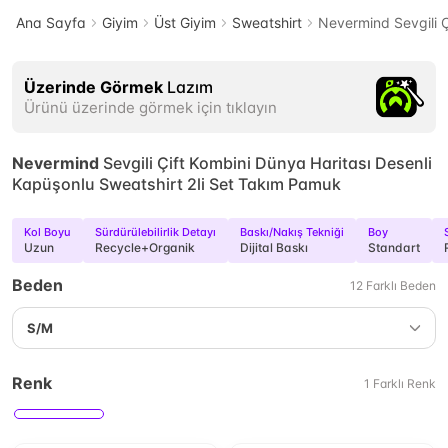
Ana Sayfa
Giyim
Üst Giyim
Sweatshirt
Nevermind Sevgili Ç
Üzerinde Görmek
Lazım
Ürünü üzerinde görmek için tıklayın
Nevermind
Sevgili Çift Kombini Dünya Haritası Desenli
Kapüşonlu Sweatshirt 2li Set Takım Pamuk
Kol Boyu
Sürdürülebilirlik Detayı
Baskı/Nakış Tekniği
Boy
Uzun
Recycle+Organik
Dijital Baskı
Standart
Beden
12
Farklı
Beden
S/M
Renk
1
Farklı
Renk