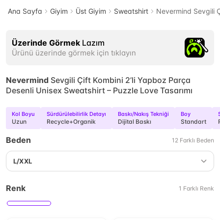
Ana Sayfa
Giyim
Üst Giyim
Sweatshirt
Nevermind Sevgili Ç
Üzerinde Görmek
Lazım
Ürünü üzerinde görmek için tıklayın
Nevermind
Sevgili Çift Kombini 2’li Yapboz Parça
Desenli Unisex Sweatshirt – Puzzle Love Tasarımı
Kol Boyu
Sürdürülebilirlik Detayı
Baskı/Nakış Tekniği
Boy
Uzun
Recycle+Organik
Dijital Baskı
Standart
Beden
12
Farklı
Beden
L/XXL
Renk
1
Farklı
Renk