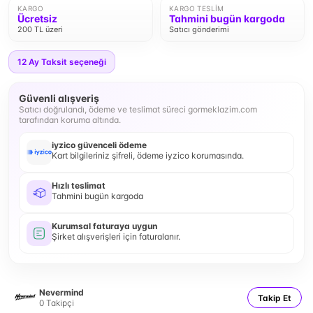
KARGO
KARGO TESLIM
Ücretsiz
Tahmini bugün kargoda
200 TL üzeri
Satıcı gönderimi
12
Ay Taksit seçeneği
Güvenli alışveriş
Satıcı doğrulandı, ödeme ve teslimat süreci gormeklazim.com
tarafından koruma altında.
iyzico güvenceli ödeme
Kart bilgileriniz şifreli, ödeme iyzico korumasında.
Hızlı teslimat
Tahmini bugün kargoda
Kurumsal faturaya uygun
Şirket alışverişleri için faturalanır.
Nevermind
Takip Et
0
Takipçi