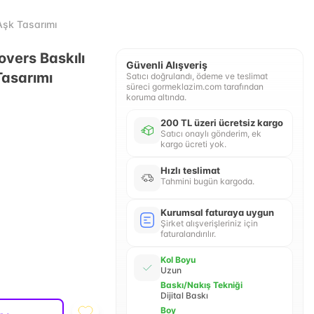
 Aşk Tasarımı
Lovers Baskılı
Güvenli Alışveriş
Tasarımı
Satıcı doğrulandı, ödeme ve teslimat
süreci gormeklazim.com tarafından
koruma altında.
200 TL üzeri ücretsiz kargo
Satıcı onaylı gönderim, ek
kargo ücreti yok.
Hızlı teslimat
Tahmini bugün kargoda.
Kurumsal faturaya uygun
Şirket alışverişleriniz için
faturalandırılır.
Kol Boyu
Uzun
Baskı/Nakış Tekniği
Dijital Baskı
Boy