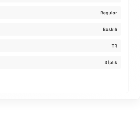
Regular
Baskılı
TR
3 İplik