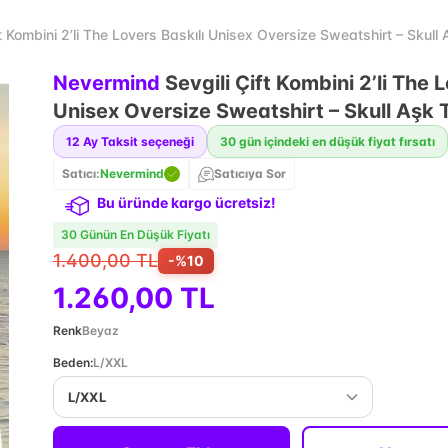
t Kombini 2’li The Lovers Baskılı Unisex Oversize Sweatshirt – Skull
Nevermind
Sevgili Çift Kombini 2’li The 
Unisex Oversize Sweatshirt – Skull Aşk 
12
Ay Taksit seçeneği
30 gün içindeki en düşük fiyat fırsatı
Satıcı:
Nevermind
Satıcıya Sor
Bu üründe kargo ücretsiz!
30 Günün En Düşük Fiyatı
1.400,00 TL
-%
10
1.260,00 TL
Renk
Beyaz
Beden
:
L/XXL
L/XXL