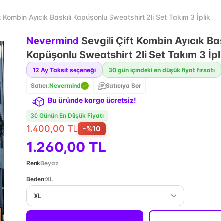
t Kombin Ayıcık Baskılı Kapüşonlu Sweatshirt 2li Set Takım 3 İplik
Nevermind
Sevgili Çift Kombin Ayıcık Bas
Kapüşonlu Sweatshirt 2li Set Takım 3 İpl
12
Ay Taksit seçeneği
30 gün içindeki en düşük fiyat fırsatı
Satıcı:
Nevermind
Satıcıya Sor
Bu üründe kargo ücretsiz!
30 Günün En Düşük Fiyatı
1.400,00 TL
-%
10
1.260,00 TL
Renk
Beyaz
Beden
:
XL
XL