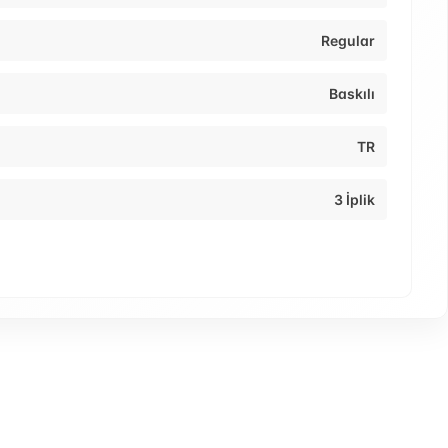
Regular
Baskılı
TR
3 İplik