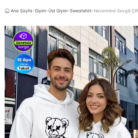
Ana Sayfa
Giyim
Üst Giyim
Sweatshirt
Nevermind Sevgili Çif