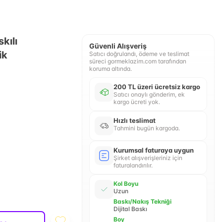
kılı
Güvenli Alışveriş
ik
Satıcı doğrulandı, ödeme ve teslimat
süreci gormeklazim.com tarafından
koruma altında.
200 TL üzeri ücretsiz kargo
Satıcı onaylı gönderim, ek
kargo ücreti yok.
Hızlı teslimat
Tahmini bugün kargoda.
Kurumsal faturaya uygun
Şirket alışverişleriniz için
faturalandırılır.
Kol Boyu
Uzun
Baskı/Nakış Tekniği
Dijital Baskı
Boy