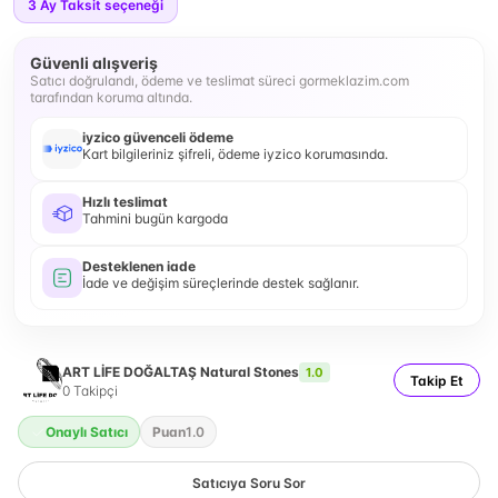
3
Ay Taksit seçeneği
Güvenli alışveriş
Satıcı doğrulandı, ödeme ve teslimat süreci gormeklazim.com
tarafından koruma altında.
iyzico güvenceli ödeme
Kart bilgileriniz şifreli, ödeme iyzico korumasında.
Hızlı teslimat
Tahmini bugün kargoda
Desteklenen iade
İade ve değişim süreçlerinde destek sağlanır.
ART LİFE DOĞALTAŞ Natural Stones
1.0
Takip Et
0
Takipçi
Onaylı Satıcı
Puan
1.0
Satıcıya Soru Sor