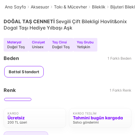
Ana Sayfa
Aksesuar
Takı & Mücevher
Bileklik
Bijuteri Bilek
DOĞAL TAŞ CENNETİ
Sevgili Çift Bilekligi Havlit&onix
Dogal Taşı Hediye Yılbaşı Aşk
Materyal
Cinsiyet
Taş Cinsi
Yaş Grubu
Doğal Taş
Unisex
Doğal Taş
Yetişkin
Beden
1
Farklı
Beden
Battal Standart
Renk
1
Farklı
Renk
KARGO
KARGO TESLIM
Ücretsiz
Tahmini bugün kargoda
200 TL üzeri
Satıcı gönderimi