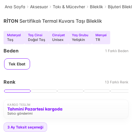
Ana Sayfa
Aksesuar
Takı & Mücevher
Bileklik
Bijuteri Bilek
RİTON
Sertifikalı Termal Kuvars Taşı Bileklik
Materyal
Taş Cinsi
Cinsiyet
Yaş Grubu
Menşei
Taş
Doğal Taş
Unisex
Yetişkin
TR
Beden
1
Farklı
Beden
Tek Ebat
Renk
13
Farklı
Renk
KARGO TESLIM
Tahmini Pazartesi kargoda
Satıcı gönderimi
3
Ay Taksit seçeneği