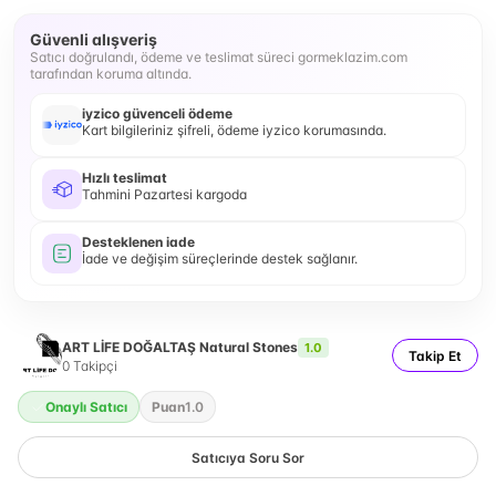
Güvenli alışveriş
Satıcı doğrulandı, ödeme ve teslimat süreci gormeklazim.com
tarafından koruma altında.
iyzico güvenceli ödeme
Kart bilgileriniz şifreli, ödeme iyzico korumasında.
Hızlı teslimat
Tahmini Pazartesi kargoda
Desteklenen iade
İade ve değişim süreçlerinde destek sağlanır.
ART LİFE DOĞALTAŞ Natural Stones
1.0
Takip Et
0
Takipçi
Onaylı Satıcı
Puan
1.0
Satıcıya Soru Sor