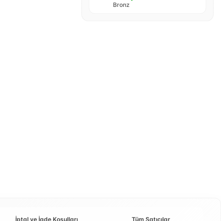
Bronz
İptal ve İade Koşulları
Tüm Satıcılar