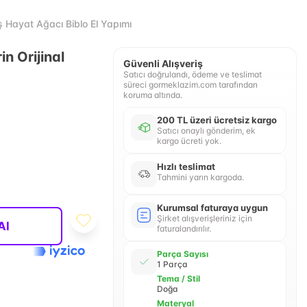
ş Hayat Ağacı Biblo El Yapımı
rin Orijinal
Güvenli Alışveriş
Satıcı doğrulandı, ödeme ve teslimat
süreci gormeklazim.com tarafından
koruma altında.
200 TL üzeri ücretsiz kargo
Satıcı onaylı gönderim, ek
kargo ücreti yok.
Hızlı teslimat
Tahmini yarın kargoda.
Kurumsal faturaya uygun
Şirket alışverişleriniz için
Al
faturalandırılır.
Parça Sayısı
1 Parça
Tema / Stil
Doğa
Materyal