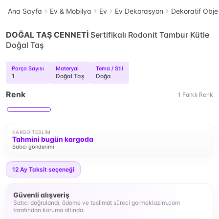
Ana Sayfa
Ev & Mobilya
Ev
Ev Dekorasyon
Dekoratif Obje
DOĞAL TAŞ CENNETİ
Sertifikalı Rodonit Tambur Kütle
Doğal Taş
Parça Sayısı
Materyal
Tema / Stil
1
Doğal Taş
Doğa
Renk
1
Farklı
Renk
KARGO TESLIM
Tahmini bugün kargoda
Satıcı gönderimi
12
Ay Taksit seçeneği
Güvenli alışveriş
Satıcı doğrulandı, ödeme ve teslimat süreci gormeklazim.com
tarafından koruma altında.