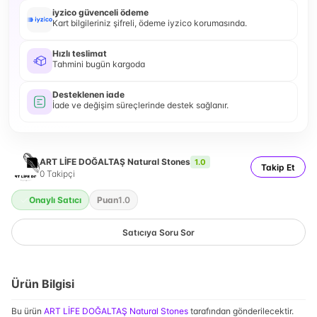
iyzico güvenceli ödeme
Kart bilgileriniz şifreli, ödeme iyzico korumasında.
Hızlı teslimat
Tahmini bugün kargoda
Desteklenen iade
İade ve değişim süreçlerinde destek sağlanır.
ART LİFE DOĞALTAŞ Natural Stones
1.0
Takip Et
0
Takipçi
Onaylı Satıcı
Puan
1.0
Satıcıya Soru Sor
Ürün Bilgisi
Bu ürün
ART LİFE DOĞALTAŞ Natural Stones
tarafından gönderilecektir.