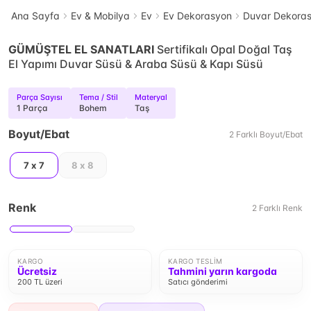
Ana Sayfa
Ev & Mobilya
Ev
Ev Dekorasyon
Duvar Dekora
GÜMÜŞTEL EL SANATLARI
Sertifikalı Opal Doğal Taş
El Yapımı Duvar Süsü & Araba Süsü & Kapı Süsü
Parça Sayısı
Tema / Stil
Materyal
1 Parça
Bohem
Taş
Boyut/Ebat
2
Farklı
Boyut/Ebat
7 x 7
8 x 8
Renk
2
Farklı
Renk
KARGO
KARGO TESLIM
Ücretsiz
Tahmini yarın kargoda
200 TL üzeri
Satıcı gönderimi