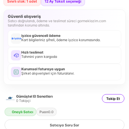
Sınırlı stok: 1 adet
12
Ay Taksit seçeneği
Güvenli alışveriş
Satıcı doğrulandı, ödeme ve teslimat süreci gormeklazim.com
tarafından koruma altında.
iyzico güvenceli ödeme
Kart bilgileriniz şifreli, ödeme iyzico korumasında.
Hızlı teslimat
Tahmini yarın kargoda
Kurumsal faturaya uygun
Şirket alışverişleri için faturalanır.
Gümüştel El Sanatları
Takip Et
0
Takipçi
Onaylı Satıcı
Puan
0.0
Satıcıya Soru Sor