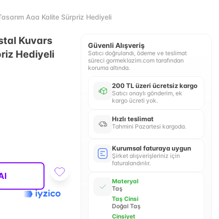
asarım Aaa Kalite Sürpriz Hediyeli
istal Kuvars
Güvenli Alışveriş
riz Hediyeli
Satıcı doğrulandı, ödeme ve teslimat
süreci gormeklazim.com tarafından
koruma altında.
200 TL üzeri ücretsiz kargo
Satıcı onaylı gönderim, ek
kargo ücreti yok.
Hızlı teslimat
Tahmini Pazartesi kargoda.
Kurumsal faturaya uygun
Şirket alışverişleriniz için
faturalandırılır.
Al
Materyal
Taş
Taş Cinsi
Doğal Taş
Cinsiyet