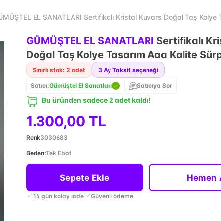
MÜŞTEL EL SANATLARI Sertifikalı Kristal Kuvars Doğal Taş Kolye T
GÜMÜŞTEL EL SANATLARI
Sertifikalı Kr
Doğal Taş Kolye Tasarım Aaa Kalite Sürp
Sınırlı stok: 2 adet
3
Ay Taksit seçeneği
Satıcı:
Gümüştel El Sanatları
Satıcıya Sor
Bu üründen sadece 2 adet kaldı!
1.300,00 TL
Renk
3030683
Beden
:
Tek Ebat
Sepete Ekle
Hemen 
14 gün kolay iade
Güvenli ödeme