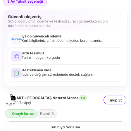
3
Ay Taksit seçeneği
Güvenli alışveriş
Satıcı doğrulandı, ödeme ve teslimat süreci gormeklazim.com
tarafından koruma altında.
iyzico güvenceli ödeme
Kart bilgileriniz şifreli, ödeme iyzico korumasında.
Hızlı teslimat
Tahmini bugün kargoda
Desteklenen iade
İade ve değişim süreçlerinde destek sağlanır.
ART LİFE DOĞALTAŞ Natural Stones
1.0
Takip Et
0
Takipçi
Onaylı Satıcı
Puan
1.0
Satıcıya Soru Sor