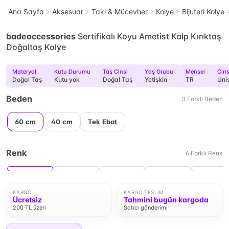
Ana Sayfa
Aksesuar
Takı & Mücevher
Kolye
Bijuteri Kolye
badeaccessories
Sertifikalı Koyu Ametist Kalp Kırıktaş
Doğaltaş Kolye
Materyal
Kutu Durumu
Taş Cinsi
Yaş Grubu
Menşei
Cins
Doğal Taş
Kutu yok
Doğal Taş
Yetişkin
TR
Uni
Beden
3
Farklı
Beden
60 cm
40 cm
Tek Ebat
Renk
6
Farklı
Renk
KARGO
KARGO TESLIM
Ücretsiz
Tahmini bugün kargoda
200 TL üzeri
Satıcı gönderimi