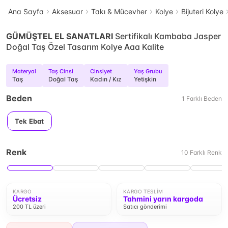
Ana Sayfa
Aksesuar
Takı & Mücevher
Kolye
Bijuteri Kolye
GÜMÜŞTEL EL SANATLARI
Sertifikalı Kambaba Jasper
Doğal Taş Özel Tasarım Kolye Aaa Kalite
Materyal
Taş Cinsi
Cinsiyet
Yaş Grubu
Taş
Doğal Taş
Kadın / Kız
Yetişkin
Beden
1
Farklı
Beden
Tek Ebat
Renk
10
Farklı
Renk
KARGO
KARGO TESLIM
Ücretsiz
Tahmini yarın kargoda
200 TL üzeri
Satıcı gönderimi