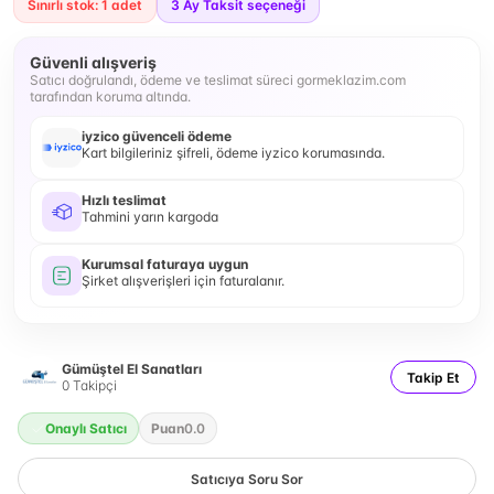
Sınırlı stok: 1 adet
3
Ay Taksit seçeneği
Güvenli alışveriş
Satıcı doğrulandı, ödeme ve teslimat süreci gormeklazim.com
tarafından koruma altında.
iyzico güvenceli ödeme
Kart bilgileriniz şifreli, ödeme iyzico korumasında.
Hızlı teslimat
Tahmini yarın kargoda
Kurumsal faturaya uygun
Şirket alışverişleri için faturalanır.
Gümüştel El Sanatları
Takip Et
0
Takipçi
Onaylı Satıcı
Puan
0.0
Satıcıya Soru Sor