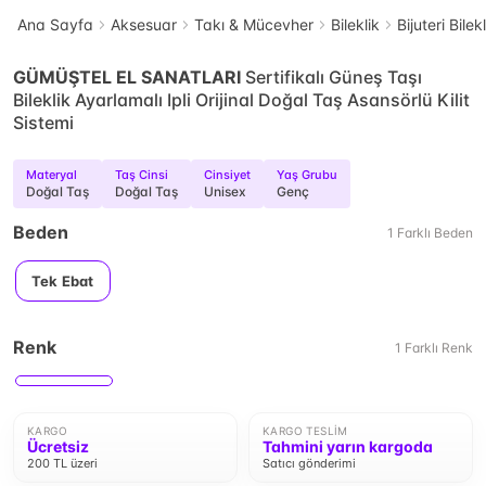
Ana Sayfa
Aksesuar
Takı & Mücevher
Bileklik
Bijuteri Bilek
GÜMÜŞTEL EL SANATLARI
Sertifikalı Güneş Taşı
Bileklik Ayarlamalı Ipli Orijinal Doğal Taş Asansörlü Kilit
Sistemi
Materyal
Taş Cinsi
Cinsiyet
Yaş Grubu
Doğal Taş
Doğal Taş
Unisex
Genç
Beden
1
Farklı
Beden
Tek Ebat
Renk
1
Farklı
Renk
KARGO
KARGO TESLIM
Ücretsiz
Tahmini yarın kargoda
200 TL üzeri
Satıcı gönderimi