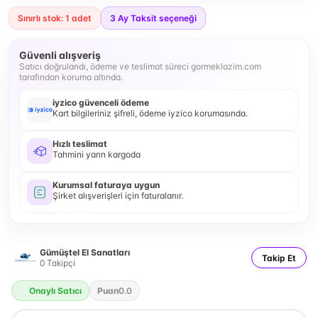
Sınırlı stok: 1 adet
3
Ay Taksit seçeneği
Güvenli alışveriş
Satıcı doğrulandı, ödeme ve teslimat süreci gormeklazim.com
tarafından koruma altında.
iyzico güvenceli ödeme
Kart bilgileriniz şifreli, ödeme iyzico korumasında.
Hızlı teslimat
Tahmini yarın kargoda
Kurumsal faturaya uygun
Şirket alışverişleri için faturalanır.
Gümüştel El Sanatları
Takip Et
0
Takipçi
Onaylı Satıcı
Puan
0.0