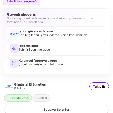
3
Ay Taksit seçeneği
Güvenli alışveriş
Satıcı doğrulandı, ödeme ve teslimat süreci gormeklazim.com
tarafından koruma altında.
iyzico güvenceli ödeme
Kart bilgileriniz şifreli, ödeme iyzico korumasında.
Hızlı teslimat
Tahmini yarın kargoda
Kurumsal faturaya uygun
Şirket alışverişleri için faturalanır.
Gümüştel El Sanatları
Takip Et
0
Takipçi
Onaylı Satıcı
Puan
0.0
Satıcıya Soru Sor