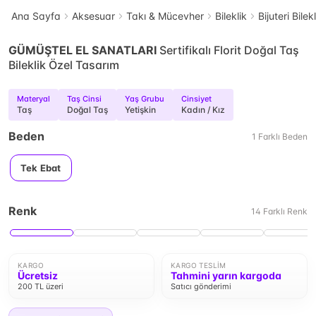
Ana Sayfa
Aksesuar
Takı & Mücevher
Bileklik
Bijuteri Bilek
GÜMÜŞTEL EL SANATLARI
Sertifikalı Florit Doğal Taş
Bileklik Özel Tasarım
Materyal
Taş Cinsi
Yaş Grubu
Cinsiyet
Taş
Doğal Taş
Yetişkin
Kadın / Kız
Beden
1
Farklı
Beden
Tek Ebat
Renk
14
Farklı
Renk
KARGO
KARGO TESLIM
Ücretsiz
Tahmini yarın kargoda
200 TL üzeri
Satıcı gönderimi