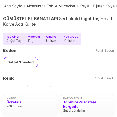
Ana Sayfa
Aksesuar
Takı & Mücevher
Kolye
Bijuteri Kolye
GÜMÜŞTEL EL SANATLARI
Sertifikalı Doğal Taş Havlit
Kolye Aaa Kalite
Taş Cinsi
Materyal
Cinsiyet
Yaş Grubu
Doğal Taş
Taş
Unisex
Yetişkin
Beden
1
Farklı
Beden
Battal Standart
Renk
2
Farklı
Renk
KARGO
KARGO TESLIM
Ücretsiz
Tahmini Pazartesi
200 TL üzeri
kargoda
Satıcı gönderimi