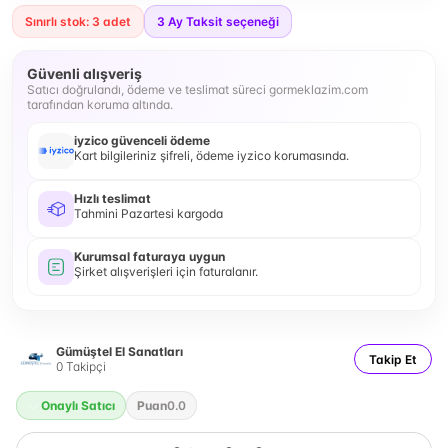
Sınırlı stok: 3 adet
3
Ay Taksit seçeneği
Güvenli alışveriş
Satıcı doğrulandı, ödeme ve teslimat süreci gormeklazim.com
tarafından koruma altında.
iyzico güvenceli ödeme
Kart bilgileriniz şifreli, ödeme iyzico korumasında.
Hızlı teslimat
Tahmini Pazartesi kargoda
Kurumsal faturaya uygun
Şirket alışverişleri için faturalanır.
Gümüştel El Sanatları
Takip Et
0
Takipçi
Onaylı Satıcı
Puan
0.0