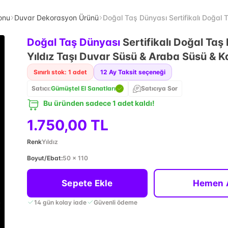
onu
Duvar Dekorasyon Ürünü
Doğal Taş Dünyası Sertifikalı Doğal 
Doğal Taş Dünyası
Sertifikalı Doğal Taş 
Yıldız Taşı Duvar Süsü & Araba Süsü & K
Sınırlı stok: 1 adet
12
Ay Taksit seçeneği
Satıcı:
Gümüştel El Sanatları
Satıcıya Sor
Bu üründen sadece 1 adet kaldı!
1.750,00 TL
Renk
Yıldız
Boyut/Ebat
:
50 x 110
Sepete Ekle
Hemen 
14 gün kolay iade
Güvenli ödeme