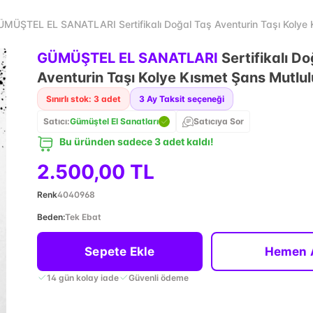
ÜMÜŞTEL EL SANATLARI Sertifikalı Doğal Taş Aventurin Taşı Kolye 
GÜMÜŞTEL EL SANATLARI
Sertifikalı D
Aventurin Taşı Kolye Kısmet Şans Mutlu
Sınırlı stok: 3 adet
3
Ay Taksit seçeneği
Satıcı:
Gümüştel El Sanatları
Satıcıya Sor
Bu üründen sadece 3 adet kaldı!
2.500,00 TL
Renk
4040968
Beden
:
Tek Ebat
Sepete Ekle
Hemen 
14 gün kolay iade
Güvenli ödeme