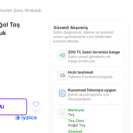
Kısmet Şans Mutluluk
oğal Taş
Güvenli Alışveriş
luk
Satıcı doğrulandı, ödeme ve teslimat
süreci gormeklazim.com tarafından
koruma altında.
200 TL üzeri ücretsiz kargo
Satıcı onaylı gönderim, ek
kargo ücreti yok.
Hızlı teslimat
Tahmini Pazartesi kargoda.
Kurumsal faturaya uygun
Şirket alışverişleriniz için
faturalandırılır.
Al
Materyal
Taş
Taş Cinsi
Doğal Taş
Cinsiyet