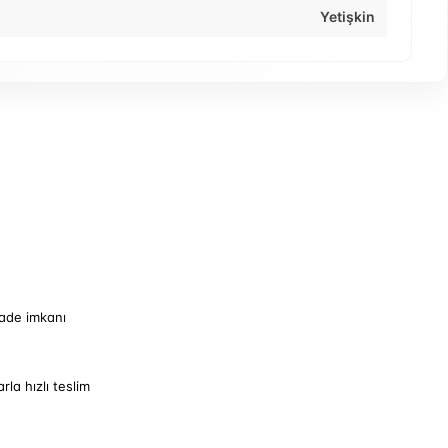
Yetişkin
iade imkanı
arla hızlı teslim