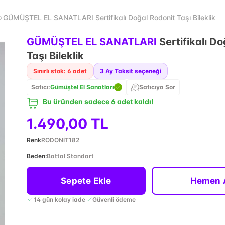
GÜMÜŞTEL EL SANATLARI Sertifikalı Doğal Rodonit Taşı Bileklik
GÜMÜŞTEL EL SANATLARI
Sertifikalı D
Taşı Bileklik
Sınırlı stok: 6 adet
3
Ay Taksit seçeneği
Satıcı:
Gümüştel El Sanatları
Satıcıya Sor
Bu üründen sadece 6 adet kaldı!
1.490,00 TL
Renk
RODONİT182
Beden
:
Battal Standart
Sepete Ekle
Hemen 
14 gün kolay iade
Güvenli ödeme