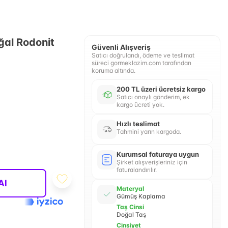
oğal Rodonit
Güvenli Alışveriş
Satıcı doğrulandı, ödeme ve teslimat
süreci gormeklazim.com tarafından
koruma altında.
200 TL üzeri ücretsiz kargo
Satıcı onaylı gönderim, ek
kargo ücreti yok.
Hızlı teslimat
Tahmini yarın kargoda.
Kurumsal faturaya uygun
Şirket alışverişleriniz için
faturalandırılır.
Al
Materyal
Gümüş Kaplama
Taş Cinsi
Doğal Taş
Cinsiyet