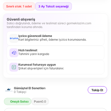
Sınırlı stok: 1 adet
3
Ay Taksit seçeneği
Güvenli alışveriş
Satıcı doğrulandı, ödeme ve teslimat süreci gormeklazim.com
tarafından koruma altında.
iyzico güvenceli ödeme
Kart bilgileriniz şifreli, ödeme iyzico korumasında.
Hızlı teslimat
Tahmini yarın kargoda
Kurumsal faturaya uygun
Şirket alışverişleri için faturalanır.
Gümüştel El Sanatları
Takip Et
0
Takipçi
Onaylı Satıcı
Puan
0.0