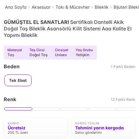
Ana Sayfa
Aksesuar
Takı & Mücevher
Bileklik
Bijuteri Bilek
GÜMÜŞTEL EL SANATLARI
Sertifikalı Dantelli Akik
Doğal Taş Bileklik Asansörlü Kilit Sistemi Aaa Kalite El
Yapımı Bileklik
Materyal
Taş Cinsi
Cinsiyet
Yaş Grubu
Taş
Doğal Taş
Unisex
Yetişkin
Beden
1
Farklı
Beden
Tek Ebat
Renk
12
Farklı
Renk
KARGO
KARGO TESLIM
Ücretsiz
Tahmini yarın kargoda
200 TL üzeri
Satıcı gönderimi