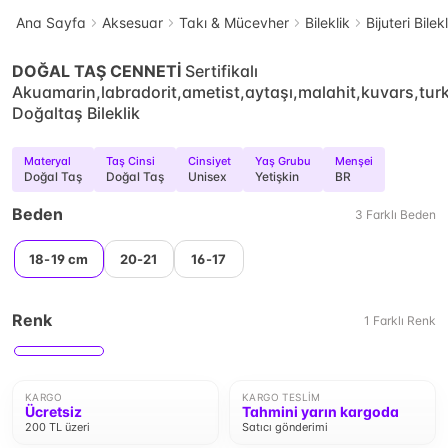
Ana Sayfa
Aksesuar
Takı & Mücevher
Bileklik
Bijuteri Bilek
DOĞAL TAŞ CENNETİ
Sertifikalı
Akuamarin,labradorit,ametist,aytaşı,malahit,kuvars,turk
Doğaltaş Bileklik
Materyal
Taş Cinsi
Cinsiyet
Yaş Grubu
Menşei
Doğal Taş
Doğal Taş
Unisex
Yetişkin
BR
Beden
3
Farklı
Beden
18-19 cm
20-21
16-17
Renk
1
Farklı
Renk
KARGO
KARGO TESLIM
Ücretsiz
Tahmini yarın kargoda
200 TL üzeri
Satıcı gönderimi