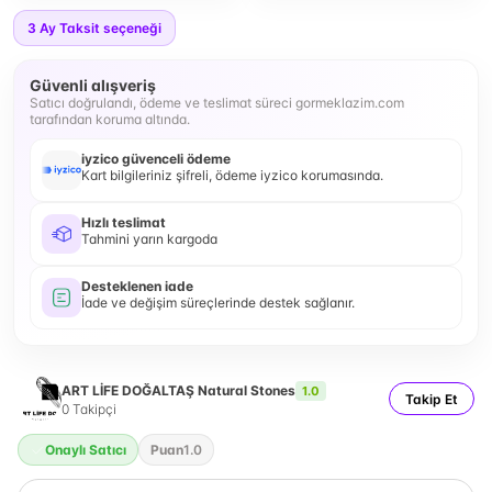
3
Ay Taksit seçeneği
Güvenli alışveriş
Satıcı doğrulandı, ödeme ve teslimat süreci gormeklazim.com
tarafından koruma altında.
iyzico güvenceli ödeme
Kart bilgileriniz şifreli, ödeme iyzico korumasında.
Hızlı teslimat
Tahmini yarın kargoda
Desteklenen iade
İade ve değişim süreçlerinde destek sağlanır.
ART LİFE DOĞALTAŞ Natural Stones
1.0
Takip Et
0
Takipçi
Onaylı Satıcı
Puan
1.0