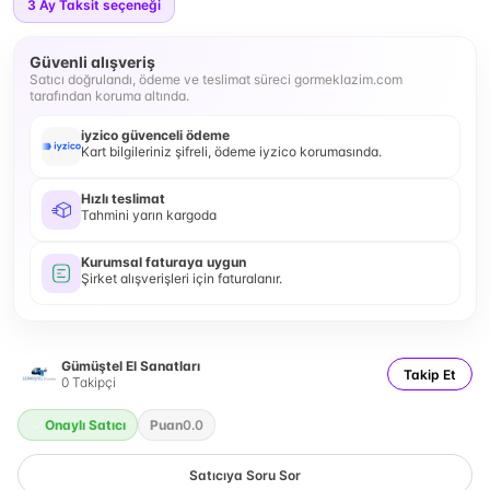
3
Ay Taksit seçeneği
Güvenli alışveriş
Satıcı doğrulandı, ödeme ve teslimat süreci gormeklazim.com
tarafından koruma altında.
iyzico güvenceli ödeme
Kart bilgileriniz şifreli, ödeme iyzico korumasında.
Hızlı teslimat
Tahmini yarın kargoda
Kurumsal faturaya uygun
Şirket alışverişleri için faturalanır.
Gümüştel El Sanatları
Takip Et
0
Takipçi
Onaylı Satıcı
Puan
0.0
Satıcıya Soru Sor