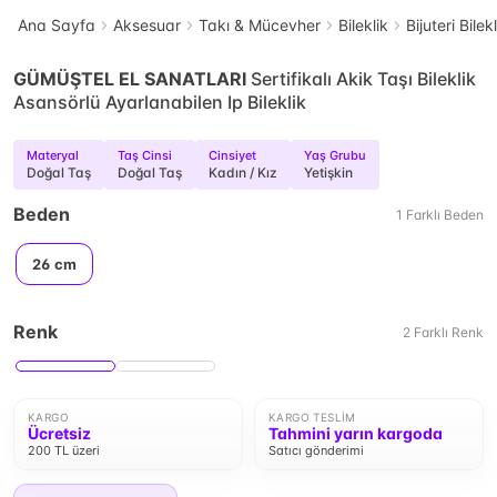
Ana Sayfa
Aksesuar
Takı & Mücevher
Bileklik
Bijuteri Bilek
GÜMÜŞTEL EL SANATLARI
Sertifikalı Akik Taşı Bileklik
Asansörlü Ayarlanabilen Ip Bileklik
Materyal
Taş Cinsi
Cinsiyet
Yaş Grubu
Doğal Taş
Doğal Taş
Kadın / Kız
Yetişkin
Beden
1
Farklı
Beden
26 cm
Renk
2
Farklı
Renk
KARGO
KARGO TESLIM
Ücretsiz
Tahmini yarın kargoda
200 TL üzeri
Satıcı gönderimi