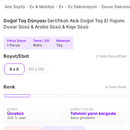
Ana Sayfa
Ev & Mobilya
Ev
Ev Dekorasyon
Duvar Dekora
Doğal Taş Dünyası
Sertifikalı Akik Doğal Taş El Yapımı
Duvar Süsü & Araba Süsü & Kapı Süsü
Parça Sayısı
Tema / Stil
Materyal
1 Parça
Retro
Taş
Boyut/Ebat
2
Farklı
Boyut/Ebat
8 x 8
50 x 110
Renk
6
Farklı
Renk
KARGO
KARGO TESLIM
Ücretsiz
Tahmini yarın kargoda
200 TL üzeri
Satıcı gönderimi