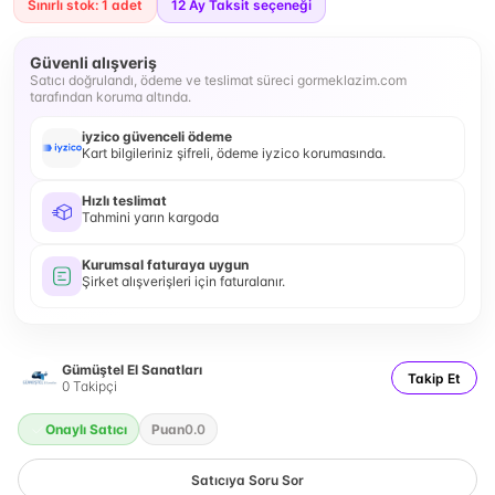
Sınırlı stok: 1 adet
12
Ay Taksit seçeneği
Güvenli alışveriş
Satıcı doğrulandı, ödeme ve teslimat süreci gormeklazim.com
tarafından koruma altında.
iyzico güvenceli ödeme
Kart bilgileriniz şifreli, ödeme iyzico korumasında.
Hızlı teslimat
Tahmini yarın kargoda
Kurumsal faturaya uygun
Şirket alışverişleri için faturalanır.
Gümüştel El Sanatları
Takip Et
0
Takipçi
Onaylı Satıcı
Puan
0.0
Satıcıya Soru Sor