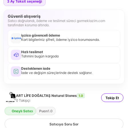
3
Ay Taksit seçeneği
Güvenli alışveriş
Satıcı doğrulandı, ödeme ve teslimat süreci gormeklazim.com
tarafından koruma altında.
iyzico güvenceli ödeme
Kart bilgileriniz şifreli, ödeme iyzico korumasında.
Hızlı teslimat
Tahmini bugün kargoda
Desteklenen iade
İade ve değişim süreçlerinde destek sağlanır.
ART LİFE DOĞALTAŞ Natural Stones
1.0
Takip Et
0
Takipçi
Onaylı Satıcı
Puan
1.0
Satıcıya Soru Sor