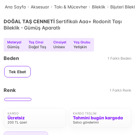
Ana Sayfa
Aksesuar
Takı & Mücevher
Bileklik
Bijuteri Bilek
DOĞAL TAŞ CENNETİ
Sertifikalı Aaa+ Rodonit Taşı
Bileklik - Gümüş Aparatlı
Materyal
Taş Cinsi
Cinsiyet
Yaş Grubu
Gümüş
Doğal Taş
Unisex
Yetişkin
Beden
1
Farklı
Beden
Tek Ebat
Renk
1
Farklı
Renk
KARGO
KARGO TESLIM
Ücretsiz
Tahmini bugün kargoda
200 TL üzeri
Satıcı gönderimi