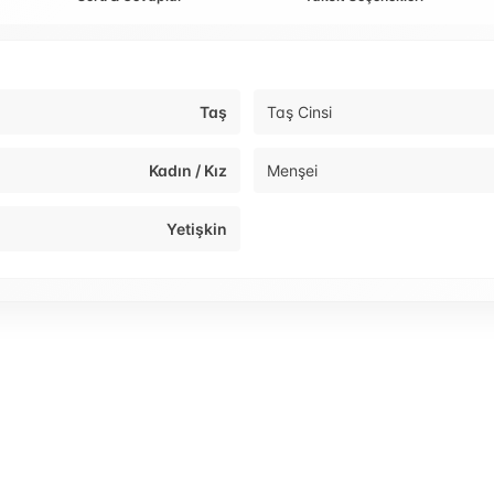
Taş
Taş Cinsi
Kadın / Kız
Menşei
Yetişkin