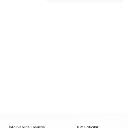
İptal ve İade Koşulları
Tüm Satıcılar