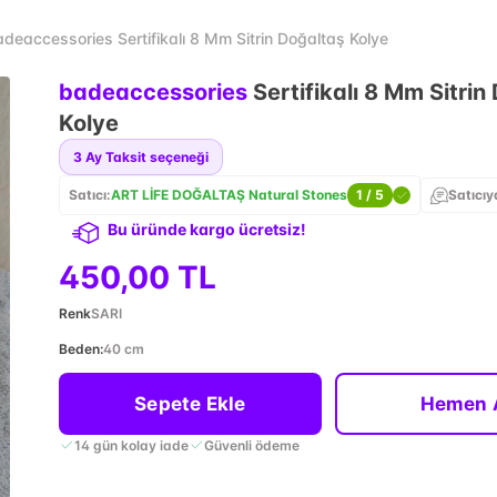
deaccessories Sertifikalı 8 Mm Sitrin Doğaltaş Kolye
badeaccessories
Sertifikalı 8 Mm Sitrin
Kolye
3
Ay Taksit seçeneği
Satıcı:
ART LİFE DOĞALTAŞ Natural Stones
1
/ 5
Satıcıy
Bu üründe kargo ücretsiz!
450,00 TL
Renk
SARI
Beden
:
40 cm
Sepete Ekle
Hemen 
14 gün kolay iade
Güvenli ödeme