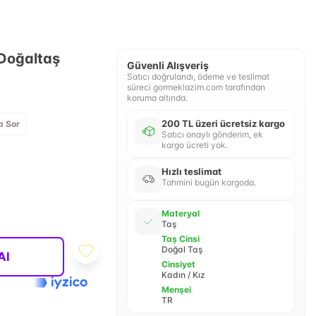
 Doğaltaş
Güvenli Alışveriş
Satıcı doğrulandı, ödeme ve teslimat
süreci gormeklazim.com tarafından
koruma altında.
200 TL üzeri ücretsiz kargo
a Sor
Satıcı onaylı gönderim, ek
kargo ücreti yok.
Hızlı teslimat
Tahmini bugün kargoda.
Materyal
Taş
Taş Cinsi
Doğal Taş
Al
Cinsiyet
Kadın / Kız
Menşei
TR