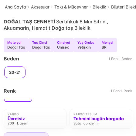
Ana Sayfa
Aksesuar
Takı & Mücevher
Bileklik
Bijuteri Bilek
DOĞAL TAŞ CENNETİ
Sertifikalı 8 Mm Sitrin ,
Akuamarin, Hematit Doğaltaş Bileklik
Materyal
Taş Cinsi
Cinsiyet
Yaş Grubu
Menşei
Doğal Taş
Doğal Taş
Unisex
Yetişkin
BR
Beden
1
Farklı
Beden
20-21
Renk
1
Farklı
Renk
KARGO
KARGO TESLIM
Ücretsiz
Tahmini bugün kargoda
200 TL üzeri
Satıcı gönderimi