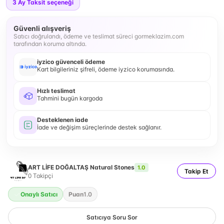
3
Ay Taksit seçeneği
Güvenli alışveriş
Satıcı doğrulandı, ödeme ve teslimat süreci gormeklazim.com
tarafından koruma altında.
iyzico güvenceli ödeme
Kart bilgileriniz şifreli, ödeme iyzico korumasında.
Hızlı teslimat
Tahmini bugün kargoda
Desteklenen iade
İade ve değişim süreçlerinde destek sağlanır.
ART LİFE DOĞALTAŞ Natural Stones
1.0
Takip Et
0
Takipçi
Onaylı Satıcı
Puan
1.0
Satıcıya Soru Sor