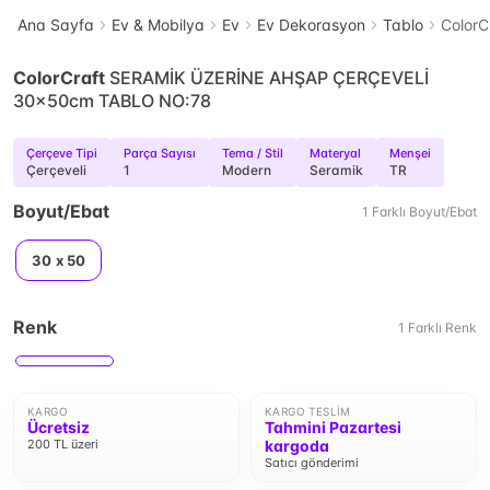
Ana Sayfa
Ev & Mobilya
Ev
Ev Dekorasyon
Tablo
Color
ColorCraft
SERAMİK ÜZERİNE AHŞAP ÇERÇEVELİ
30x50cm TABLO NO:78
Çerçeve Tipi
Parça Sayısı
Tema / Stil
Materyal
Menşei
Çerçeveli
1
Modern
Seramik
TR
Boyut/Ebat
1
Farklı
Boyut/Ebat
30 x 50
Renk
1
Farklı
Renk
KARGO
KARGO TESLIM
Ücretsiz
Tahmini Pazartesi
200 TL üzeri
kargoda
Satıcı gönderimi