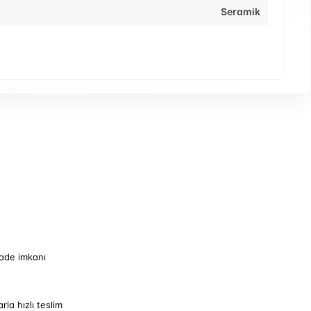
Seramik
iade imkanı
arla hızlı teslim