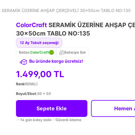
ft SERAMİK ÜZERİNE AHŞAP ÇERÇEVELİ 30x50cm TABLO NO:135
ColorCraft
SERAMİK ÜZERİNE AHŞAP Ç
30x50cm TABLO NO:135
12
Ay Taksit seçeneği
Satıcı:
ColorCraft
Satıcıya Sor
Bu üründe kargo ücretsiz!
1.499,00 TL
Renk
RENKLİ
Boyut/Ebat
:
30 x 50
Sepete Ekle
Hemen 
14 gün kolay iade
Güvenli ödeme