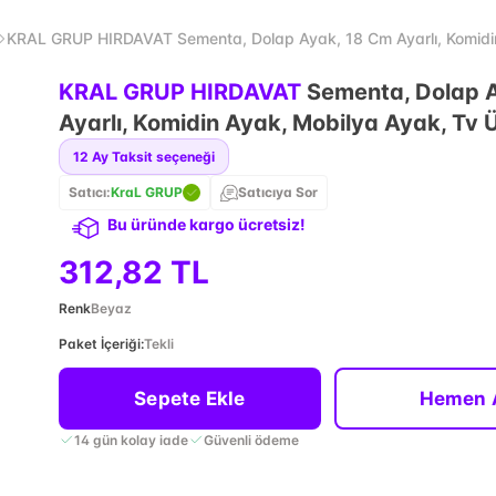
KRAL GRUP HIRDAVAT Sementa, Dolap Ayak, 18 Cm Ayarlı, Komidin
KRAL GRUP HIRDAVAT
Sementa, Dolap 
Ayarlı, Komidin Ayak, Mobilya Ayak, Tv 
12
Ay Taksit seçeneği
Satıcı:
KraL GRUP
Satıcıya Sor
Bu üründe kargo ücretsiz!
312,82 TL
Renk
Beyaz
Paket İçeriği
:
Tekli
Sepete Ekle
Hemen 
14 gün kolay iade
Güvenli ödeme