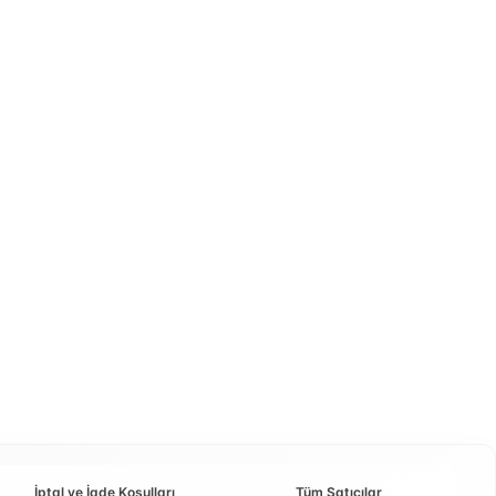
İptal ve İade Koşulları
Tüm Satıcılar