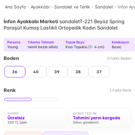
Ana Sayfa
Ayakkabı
Sandalet ve Terlik
Sandalet
İnfon Ay
İnfon Ayakkabı Marketi
sandaletT-221 Beyaz Spring
Paraşüt Kumaş Lastikli Ortopedik Kadın Sandalet
Persona
Yıkama Talimatı
Topuk Boyu
Koleksiyon
Young
nemli bezle siliniz
Kısa Topuklu (1- 4 cm)
Basic
Beden
5
Farklı
Beden
36
40
39
38
37
Renk
2
Farklı
Renk
KARGO
KARGO TESLIM
Ücretsiz
Tahmini yarın kargoda
200 TL üzeri
Satıcı gönderimi