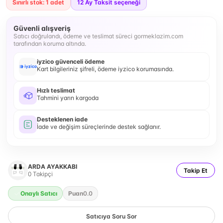
Sınırlı stok: 1 adet
12
Ay Taksit seçeneği
Güvenli alışveriş
Satıcı doğrulandı, ödeme ve teslimat süreci gormeklazim.com
tarafından koruma altında.
iyzico güvenceli ödeme
Kart bilgileriniz şifreli, ödeme iyzico korumasında.
Hızlı teslimat
Tahmini yarın kargoda
Desteklenen iade
İade ve değişim süreçlerinde destek sağlanır.
ARDA AYAKKABI
Takip Et
0
Takipçi
Onaylı Satıcı
Puan
0.0
Satıcıya Soru Sor