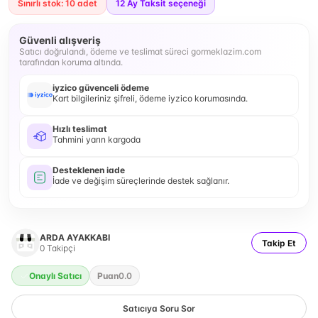
Sınırlı stok: 10 adet
12
Ay Taksit seçeneği
Güvenli alışveriş
Satıcı doğrulandı, ödeme ve teslimat süreci gormeklazim.com
tarafından koruma altında.
iyzico güvenceli ödeme
Kart bilgileriniz şifreli, ödeme iyzico korumasında.
Hızlı teslimat
Tahmini yarın kargoda
Desteklenen iade
İade ve değişim süreçlerinde destek sağlanır.
ARDA AYAKKABI
Takip Et
0
Takipçi
Onaylı Satıcı
Puan
0.0
Satıcıya Soru Sor