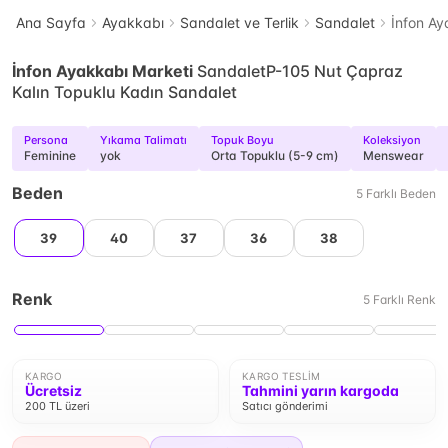
Ana Sayfa
Ayakkabı
Sandalet ve Terlik
Sandalet
İnfon Ay
İnfon Ayakkabı Marketi
SandaletP-105 Nut Çapraz
Kalın Topuklu Kadın Sandalet
Persona
Yıkama Talimatı
Topuk Boyu
Koleksiyon
Feminine
yok
Orta Topuklu (5-9 cm)
Menswear
Beden
5
Farklı
Beden
39
40
37
36
38
Renk
5
Farklı
Renk
KARGO
KARGO TESLIM
Ücretsiz
Tahmini yarın kargoda
200 TL üzeri
Satıcı gönderimi