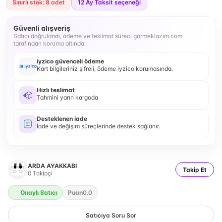
Sınırlı stok: 8 adet
12
Ay Taksit seçeneği
Güvenli alışveriş
Satıcı doğrulandı, ödeme ve teslimat süreci gormeklazim.com
tarafından koruma altında.
iyzico güvenceli ödeme
Kart bilgileriniz şifreli, ödeme iyzico korumasında.
Hızlı teslimat
Tahmini yarın kargoda
Desteklenen iade
İade ve değişim süreçlerinde destek sağlanır.
ARDA AYAKKABI
Takip Et
0
Takipçi
Onaylı Satıcı
Puan
0.0
Satıcıya Soru Sor