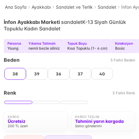
Ana Sayfa
Ayakkabı
Sandalet ve Terlik
Sandalet
İnfon Ay
İnfon Ayakkabı Marketi
sandaletK-13 Siyah Günlük
Topuklu Kadın Sandalet
Persona
Yıkama Talimatı
Topuk Boyu
Koleksiyon
Young
nemli bezle siliniz
Kısa Topuklu (1- 4 cm)
Basic
Beden
5
Farklı
Beden
38
39
36
37
40
Renk
3
Farklı
Renk
KARGO
KARGO TESLIM
Ücretsiz
Tahmini yarın kargoda
200 TL üzeri
Satıcı gönderimi