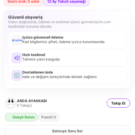
Sınırlı stok: 5 adet
12
Ay Taksit seçeneği
Güvenli alışveriş
Satıcı doğrulandı, ödeme ve teslimat süreci gormeklazim.com
tarafından koruma altında.
iyzico güvenceli ödeme
Kart bilgileriniz şifreli, ödeme iyzico korumasında.
Hızlı teslimat
Tahmini yarın kargoda
Desteklenen iade
İade ve değişim süreçlerinde destek sağlanır.
ARDA AYAKKABI
Takip Et
0
Takipçi
Onaylı Satıcı
Puan
0.0
Satıcıya Soru Sor