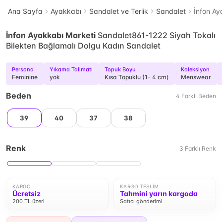
Ana Sayfa
Ayakkabı
Sandalet ve Terlik
Sandalet
İnfon Ay
İnfon Ayakkabı Marketi
Sandalet861-1222 Siyah Tokalı
Bilekten Bağlamalı Dolgu Kadın Sandalet
Persona
Yıkama Talimatı
Topuk Boyu
Koleksiyon
Feminine
yok
Kısa Topuklu (1- 4 cm)
Menswear
Beden
4
Farklı
Beden
39
40
37
38
Renk
3
Farklı
Renk
KARGO
KARGO TESLIM
Ücretsiz
Tahmini yarın kargoda
200 TL üzeri
Satıcı gönderimi