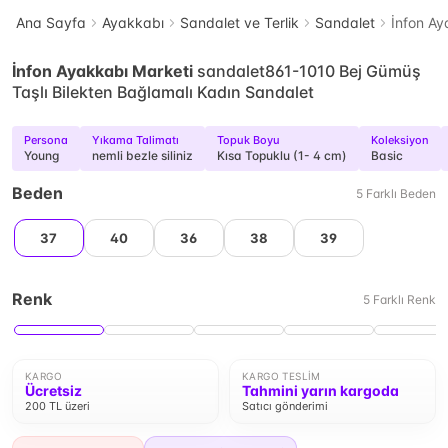
Ana Sayfa
Ayakkabı
Sandalet ve Terlik
Sandalet
İnfon Ay
İnfon Ayakkabı Marketi
sandalet861-1010 Bej Gümüş
Taşlı Bilekten Bağlamalı Kadın Sandalet
Persona
Yıkama Talimatı
Topuk Boyu
Koleksiyon
Young
nemli bezle siliniz
Kısa Topuklu (1- 4 cm)
Basic
Beden
5
Farklı
Beden
37
40
36
38
39
Renk
5
Farklı
Renk
KARGO
KARGO TESLIM
Ücretsiz
Tahmini yarın kargoda
200 TL üzeri
Satıcı gönderimi