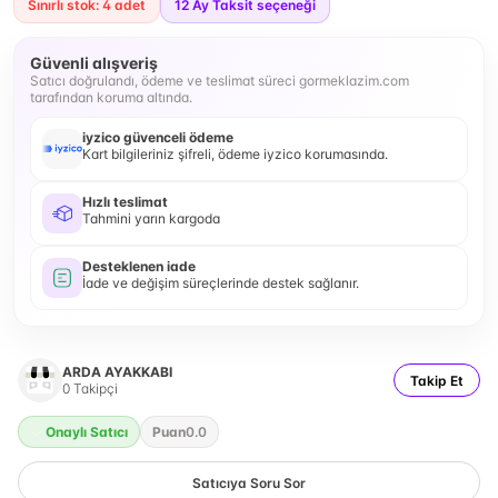
Sınırlı stok: 4 adet
12
Ay Taksit seçeneği
Güvenli alışveriş
Satıcı doğrulandı, ödeme ve teslimat süreci gormeklazim.com
tarafından koruma altında.
iyzico güvenceli ödeme
Kart bilgileriniz şifreli, ödeme iyzico korumasında.
Hızlı teslimat
Tahmini yarın kargoda
Desteklenen iade
İade ve değişim süreçlerinde destek sağlanır.
ARDA AYAKKABI
Takip Et
0
Takipçi
Onaylı Satıcı
Puan
0.0
Satıcıya Soru Sor