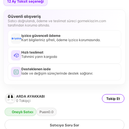
12
Ay Taksit seçeneği
Güvenli alışveriş
Satıcı doğrulandı, ödeme ve teslimat süreci gormeklazim.com
tarafından koruma altında.
iyzico güvenceli ödeme
Kart bilgileriniz şifreli, ödeme iyzico korumasında.
Hızlı teslimat
Tahmini yarın kargoda
Desteklenen iade
İade ve değişim süreçlerinde destek sağlanır.
ARDA AYAKKABI
Takip Et
0
Takipçi
Onaylı Satıcı
Puan
0.0
Satıcıya Soru Sor