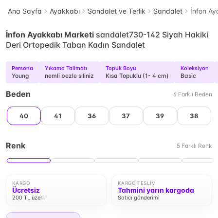
Ana Sayfa
Ayakkabı
Sandalet ve Terlik
Sandalet
İnfon Ay
İnfon Ayakkabı Marketi
sandalet730-142 Siyah Hakiki
Deri Ortopedik Taban Kadın Sandalet
Persona
Yıkama Talimatı
Topuk Boyu
Koleksiyon
Young
nemli bezle siliniz
Kısa Topuklu (1- 4 cm)
Basic
Beden
6
Farklı
Beden
40
41
36
37
39
38
Renk
5
Farklı
Renk
KARGO
KARGO TESLIM
Ücretsiz
Tahmini yarın kargoda
200 TL üzeri
Satıcı gönderimi