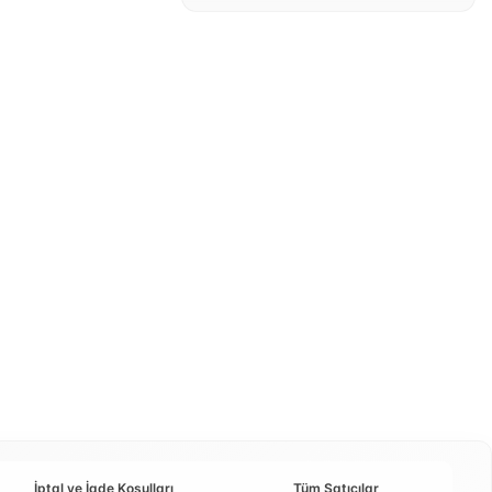
İptal ve İade Koşulları
Tüm Satıcılar