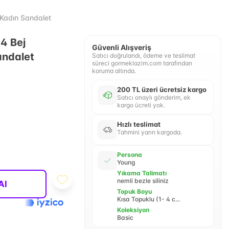
 Kadın Sandalet
4 Bej
Güvenli Alışveriş
andalet
Satıcı doğrulandı, ödeme ve teslimat
süreci gormeklazim.com tarafından
koruma altında.
200 TL üzeri ücretsiz kargo
Satıcı onaylı gönderim, ek
kargo ücreti yok.
Hızlı teslimat
Tahmini yarın kargoda.
Persona
Young
Yıkama Talimatı
nemli bezle siliniz
Al
Topuk Boyu
Kısa Topuklu (1- 4 c...
Koleksiyon
Basic