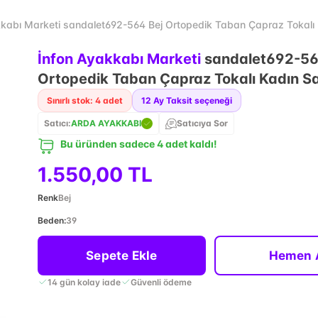
kkabı Marketi sandalet692-564 Bej Ortopedik Taban Çapraz Tokalı
İnfon Ayakkabı Marketi
sandalet692-56
Ortopedik Taban Çapraz Tokalı Kadın S
Sınırlı stok: 4 adet
12
Ay Taksit seçeneği
Satıcı:
ARDA AYAKKABI
Satıcıya Sor
Bu üründen sadece 4 adet kaldı!
1.550,00 TL
Renk
Bej
Beden
:
39
Sepete Ekle
Hemen 
14 gün kolay iade
Güvenli ödeme